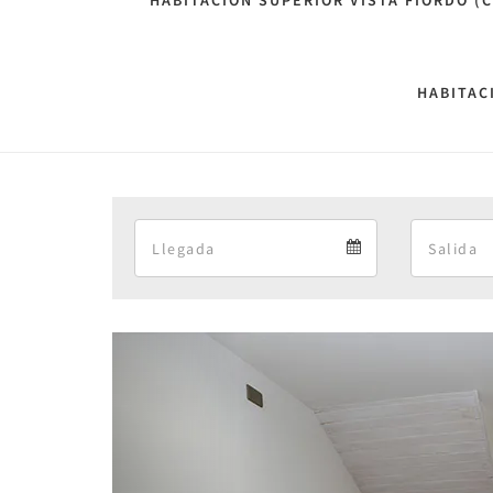
HABITACIÓN SUPERIOR VISTA FIORDO (
HABITAC
Arrival
Arrival
calendar
Previous