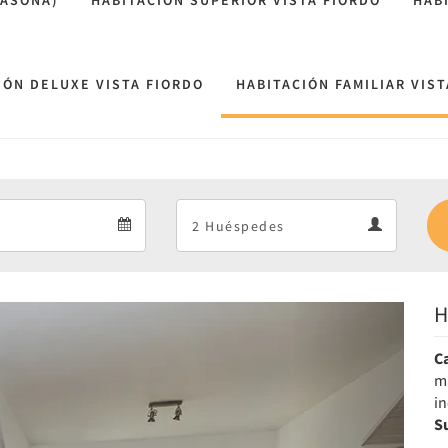
CASONA)
HABITACIÓN SUPERIOR VISTA FIORDO
HAB
IÓN DELUXE VISTA FIORDO
HABITACIÓN FAMILIAR VIS
Departure
Guests
Departure
Guests
calendar
calendar
H
Next
C
m
in
S