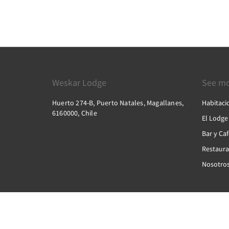
Weskar Lodge
See m
Huerto 274-B, Puerto Natales, Magallanes,
Habitaci
6160000, Chile
El Lodge
Bar y Caf
Restaura
Nosotro