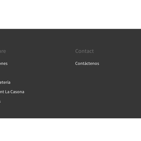
ore
Contact
ones
Contáctenos
etería
nt La Casona
s