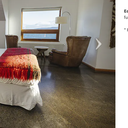
E
fu
*